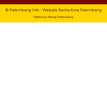
© Palembang Info - Website Berita Kota Palembang
Medianya Wong Palembang
Peh!! Kito Nonton Lomba Bidar Di Sungai
Musi