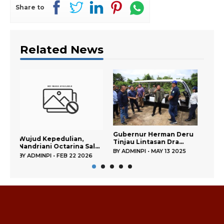
Share to
Related News
Gubernur Herman Deru
Gubernur Herman Deru
,
Tinjau Lintasan Dra...
Upayakan ASN Bersta...
Sal...
BY
ADMINPI
•
MAY 13 2025
BY
ADMINPI
•
MAY 08 2025
2026