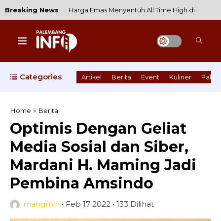
Breaking News
Harga Emas Menyentuh All Time High di
2025, Siapa yang Bermain di Balik Kenaikan
Harga Emas?
Buka Musi Runner 5K, Wagub Cik Ujang: Ini
Categories
Artikel
Berita
Event
Kuliner
Pale
Ajang Pencarian Bibit Pelari Untuk
Mengharumkan Sumsel di Kancah Nasional
Home
»
Berita
Optimis Dengan Geliat
Wujud Kepedulian, Nandriani Octarina
Media Sosial dan Siber,
Salurkan 10 Ton Beras dan Kurma untuk
Mardani H. Maming Jadi
Warga Palembang
Pembina Amsindo
2 Bulan Lagi Tarif PDAM Tirta Musi Bakal
mangmin
•
Feb 17 2022
•
133 Dilihat
Naik, Cek Berapa Kenaikannya